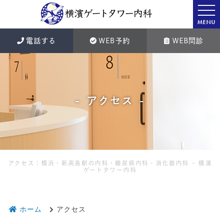
MENU
電話する
WEB予約
WEB問診
アクセス
アクセス｜横浜・新高島駅の内科・糖尿病内科・消化器内科 - 横濱
ゲートタワー内科
ホーム
アクセス